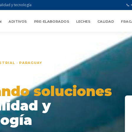
alidad y tecnología
📞 
N
ADITIVOS
PRE-ELABORADOS
LECHES
CALIDAD
FRAG
TRIAL · PARAGUAY
adas
ando soluciones
lidad y
logía