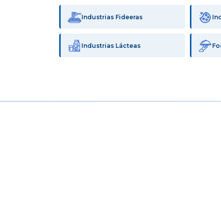
Industrias Fideeras
In
Industrias Lácteas
Fo
PRIMERA INDUSTRIA PARAGUAYA
Aditivos & Ingredi
CHACOMER Unidad Industrial es la primera indus
vitamínico para la fortificación de la harina. H