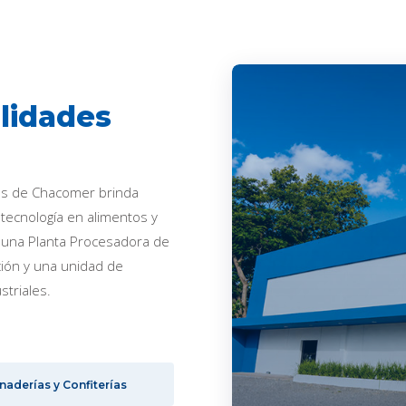
lidades
cas de Chacomer brinda
tecnología en alimentos y
 una Planta Procesadora de
ción y una unidad de
striales.
naderías y Confiterías