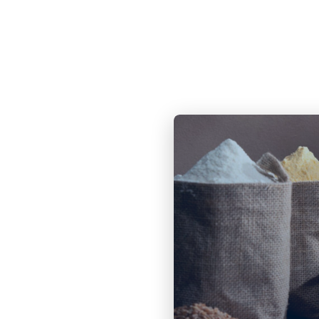
, siendo el mayor proveedor del rubro
rimental y laboratorios propios.
ONFITERÍAS
FIDEOS Y GALLETITAS
INDUSTRIAS LÁC
arina
 fortificación de la harina de
ncia técnica permanente.
a harina
yas u otros países
e