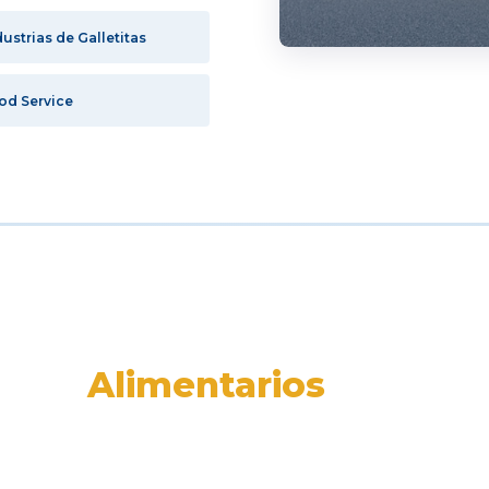
dustrias de Galletitas
od Service
entes
Alimentarios
tria paraguaya fabricante del núcleo
ace más de 20 años es pionera en el