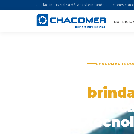
Unidad Industrial · 4 décadas brindando soluciones con c
NUTRICIÓ
CHACOMER INDUS
4 déc
brind
con ca
tecno